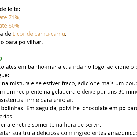
e leite;
ate 71%
; 
ate 60%
;
a de 
Licor de camu-camu
;
ó para polvilhar.
O
olates em banho-maria e, ainda no fogo, adicione o c
gue;
r na mistura e se estiver fraco, adicione mais um pou
m um recipiente na geladeira e deixe por uns 30 min
sistência firme para enrolar;
s bolinhas. Em seguida, polvilhe  chocolate em pó pa
rtas. 
eira e retire somente na hora de servir.
itar sua trufa deliciosa com ingredientes amazônico