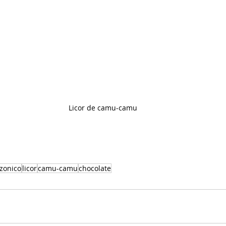
Licor de camu-camu
zonico
licor
camu-camu
chocolate