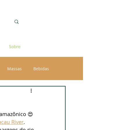
Sobre
Massas
Bebidas
..amazônico 😍
acau River
. 
margens do rio 