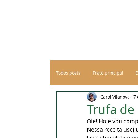
Todos posts
Prato principal
E
Carol Vilanova
17 
Diversos
Trufa de
Oie! Hoje vou compa
Nessa receita usei 
Esse chocolate é pr