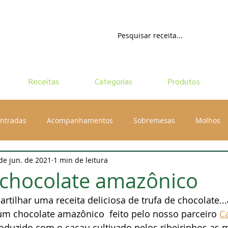
Receitas
Categorias
Produtos
ntradas
Acompanhamentos
Sobremesas
Molhos
de jun. de 2021
1 min de leitura
 chocolate amazônico
rtilhar uma receita deliciosa de trufa de chocolate.
um chocolate amazônico  feito pelo nosso parceiro 
C
oduzido com o cacau cultivado pelos ribeirinhos as 