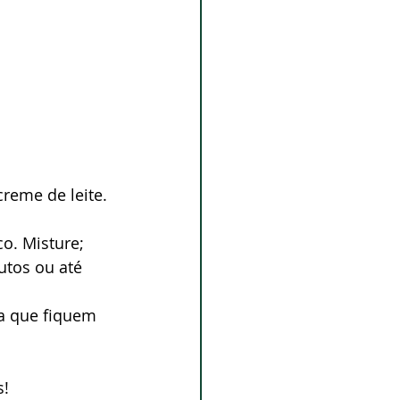
reme de leite. 
co. Misture;
utos ou até 
ra que fiquem 
s!