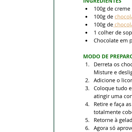
INGREDIENTES
100g de creme d
100g de 
chocol
100g de
 chocol
1 colher de sop
Chocolate em p
MODO DE PREPAR
Derreta os choc
Misture e desli
Adicione o lico
Coloque tudo e
atingir uma con
Retire e faça a
totalmente cobe
Retorne à gelad
Agora só aprove