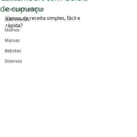
de cupuaçu
Acompanhamentos
Vamos de receita simples, fácil e 
Sobremesas
rápida? 
Molhos
Massas
Bebidas
Diversos