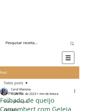
Post
Todos posts
Carol Vilanova
Todos posts
10 de fev. de 2023
1 min de leitura
Folhado de queijo
Prato principal
Camembert com Geleia
Entradas