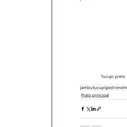
Tucupi preto
jambu
tucupi
gastronom
Prato principal