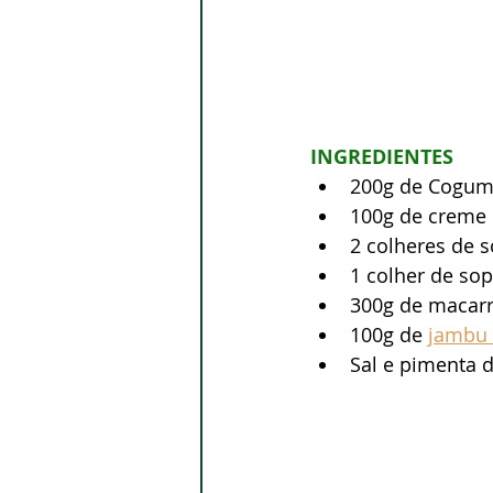
INGREDIENTES
200g de Cogume
100g de creme d
2 colheres de s
1 colher de sop
300g de macarr
100g de 
jambu 
Sal e pimenta d