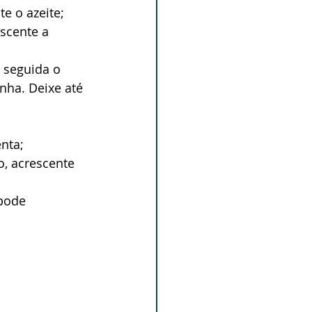
e o azeite;
scente a 
 seguida o 
anha. Deixe até 
nta; 
, acrescente 
pode 